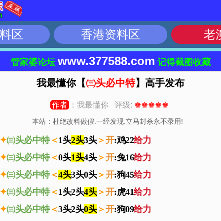
料区
香港资料区
老
www.377588.com
管家婆论坛
记得截图收藏
我最懂你【
㈢头必中特
】高手发布
作者
：我最懂你 评级:
♚♚♚♚♚
本站：杜绝改料做假.一经发现.立马封杀永不录用!
✦
㈢头必中特
＜
1头
2头
3头
＞
开
:鸡22
给力
✦
㈢头必中特
＜
0头
1头
4头
＞
开
:兔16
给力
✦
㈢头必中特
＜
4头
3头0头
＞
开
:狗45
给力
✦
㈢头必中特
＜
1头2头
4头
＞
开
:虎41
给力
✦
㈢头必中特
＜
3头2头
0头
＞
开
:狗09
给力