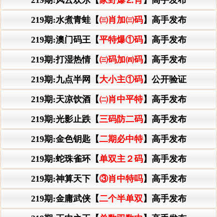
219期:风云欢乐【
家野爆⒉肖
】高手发布
219期:水煮青蛙【
㈢肖加㈢码
】高手发布
219期:澳门码王【
平特爆①码
】高手发布
219期:打湿热情【
㈢码加㈣码
】高手发布
219期:九点半网【
大小主①码
】公开验证
219期:天凉饮酒【
㈡肖中平特
】高手发布
219期:光影止跌【
三码防二码
】高手发布
219期:金色钥匙【
二期必中特
】高手发布
219期:蛇珠雀环【
单双主２码
】高手发布
219期:神算天下【
③肖中特吗
】高手发布
219期:金庸武侠【
二个半单双
】高手发布