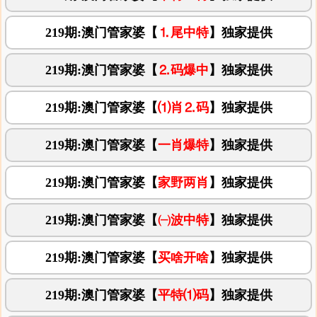
219期:澳门管家婆【
⒈尾中特
】独家提供
219期:澳门管家婆【
⒉码爆中
】独家提供
219期:澳门管家婆【
⑴肖⒉码
】独家提供
219期:澳门管家婆【
一肖爆特
】独家提供
219期:澳门管家婆【
家野两肖
】独家提供
219期:澳门管家婆【
㈠波中特
】独家提供
219期:澳门管家婆【
买啥开啥
】独家提供
219期:澳门管家婆【
平特⑴码
】独家提供