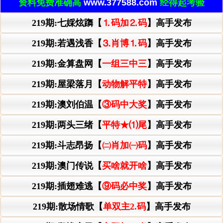
资料免费准确高
www.377588.com
经得起考验
219期:七婇炫躌【
⒈码加⒉码
】高手发布
219期:若遇浅香【
⒊肖博⒈码
】高手发布
219期:金算盘网【
一组三中三
】高手发布
219期:屋梁落月【
动物解平特
】高手发布
219期:澳刘伯温【
③码中大奖
】高手发布
219期:两头三绪【
平特★⑴尾
】高手发布
219期:斗志昂扬【
㈡肖加㈠码
】高手发布
219期:澳门传说【
买啥就开啥
】高手发布
219期:插翅难逃【
⑨码必中奖
】高手发布
219期:散场情歌【
单双主2.码
】高手发布