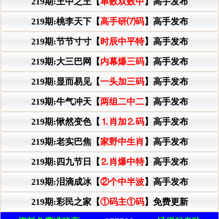
219期:王中之王【
单数双数中
】高手发布
219期:桃李天下【
高手研⑺码
】高手发布
219期:节节寸寸【
时辰中平特
】高手发布
219期:大三巴网【
内幕爆三码
】高手发布
219期:显而易见【
一头加三码
】高手发布
219期:牛气冲天【
两组二中二
】高手发布
219期:愀然变色【
⒈肖加⒉码
】高手发布
219期:老实巴焦【
家野中生肖
】高手发布
219期:四九节日【
⒉肖爆中特
】高手发布
219期:泪滴成冰【
②个中半波
】高手发布
219期:彩民之家【
①码主①码
】免费更新