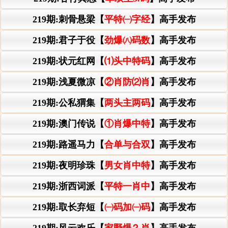
219期:刺骨悬梁【
平特㈠字经
】高手发布
219期:君子于役【
劲爆㈧码数
】高手发布
219期:状元红网【
⑴头中特码
】高手发布
219期:浅夏微凉【
②肖防⑵肖
】高手发布
219期:公私猬集【
两头主两码
】高手发布
219期:澳门传说【
①肖爆中特
】高手发布
219期:路遥马力【
合单与合双
】高手发布
219期:夜明珍珠【
男女肖中特
】高手发布
219期:浙西词派【
平特一肖中
】高手发布
219期:取长弃短【
㈠码加㈠码
】高手发布