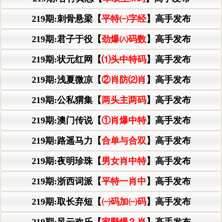
219期:刺骨悬梁【
平特㈠字经
】高手发布
219期:君子于役【
劲爆㈧码数
】高手发布
219期:状元红网【
⑴头中特码
】高手发布
219期:浅夏微凉【
②肖防⑵肖
】高手发布
219期:公私猬集【
两头主两码
】高手发布
219期:澳门传说【
①肖爆中特
】高手发布
219期:路遥马力【
合单与合双
】高手发布
219期:夜明珍珠【
男女肖中特
】高手发布
219期:浙西词派【
平特一肖中
】高手发布
219期:取长弃短【
㈠码加㈠码
】高手发布