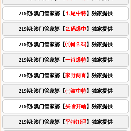
219期:澳门管家婆【
⒈尾中特
】独家提供
219期:澳门管家婆【
⒉码爆中
】独家提供
219期:澳门管家婆【
⑴肖⒉码
】独家提供
219期:澳门管家婆【
一肖爆特
】独家提供
219期:澳门管家婆【
家野两肖
】独家提供
219期:澳门管家婆【
㈠波中特
】独家提供
219期:澳门管家婆【
买啥开啥
】独家提供
219期:澳门管家婆【
平特⑴码
】独家提供