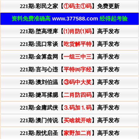
221期:彩民之家【
①码主①码
】免费更新
资料免费准确高
www.377588.com
经得起考验
221期:堕高堙庳【
⑴肖防⑴码
】高手发布
221期:流口常谈【
吃货解平特
】高手发布
221期:金算盘网【
一组三中三
】高手发布
221期:言与心违【
平特㈣字经
】高手发布
221期:澳刘伯温【
③码中大奖
】高手发布
221期:撧耳揉腮【
二肖防四码
】高手发布
221期:金庸武侠【
⒊码加⒈码
】高手发布
221期:澳门传说【
买啥就开啥
】高手发布
221期:殷忧启圣【
家野加二肖
】高手发布