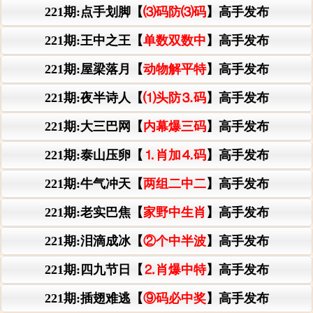
221期:点手划脚【
⑶码防⑶码
】高手发布
221期:王中之王【
单数双数中
】高手发布
221期:屋梁落月【
动物解平特
】高手发布
221期:夜半诗人【
⑴头防⒊码
】高手发布
221期:大三巴网【
内幕爆三码
】高手发布
221期:泰山压卵【
⒈肖加⒋码
】高手发布
221期:牛气冲天【
两组二中二
】高手发布
221期:老实巴焦【
家野中生肖
】高手发布
221期:泪滴成冰【
②个中半波
】高手发布
221期:四九节日【
⒉肖爆中特
】高手发布
221期:插翅难逃【
⑨码必中奖
】高手发布