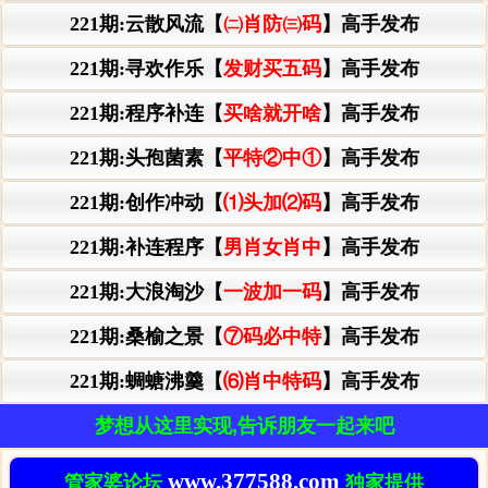
221期:云散风流【
㈡肖防㈢码
】高手发布
221期:寻欢作乐【
发财买五码
】高手发布
221期:程序补连【
买啥就开啥
】高手发布
221期:头孢菌素【
平特②中①
】高手发布
221期:创作冲动【
⑴头加⑵码
】高手发布
221期:补连程序【
男肖女肖中
】高手发布
221期:大浪淘沙【
一波加一码
】高手发布
221期:桑榆之景【
⑦码必中特
】高手发布
221期:蜩螗沸羹【
⑹肖中特码
】高手发布
梦想从这里实现,告诉朋友一起来吧
www.377588.com
管家婆论坛
独家提供