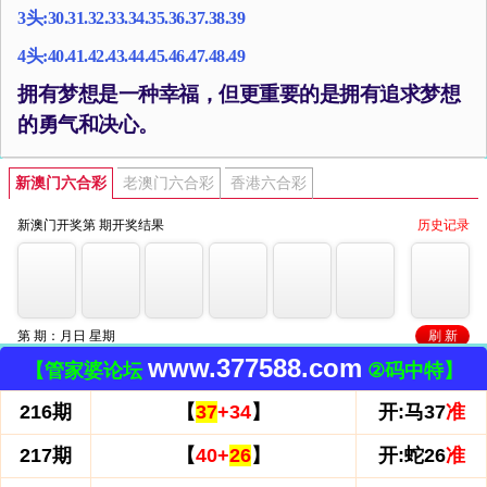
3头:30.31.32.33.34.35.36.37.38.39
4头:40.41.42.43.44.45.46.47.48.49
拥有梦想是一种幸福，但更重要的是拥有追求梦想
的勇气和决心。
www.377588.com
【管家婆论坛
②码中特】
216期
【
37
+34
】
开:马37
准
217期
【
40+
26
】
开:蛇26
准