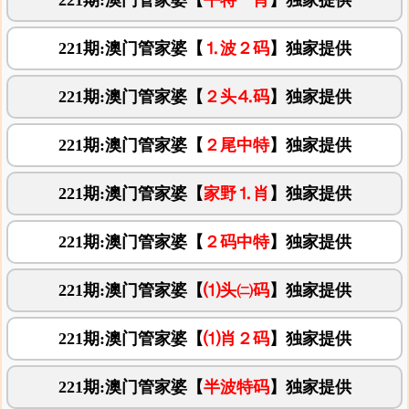
221期:澳门管家婆【
平特一肖
】独家提供
221期:澳门管家婆【
⒈波２码
】独家提供
221期:澳门管家婆【
２头⒋码
】独家提供
221期:澳门管家婆【
２尾中特
】独家提供
221期:澳门管家婆【
家野⒈肖
】独家提供
221期:澳门管家婆【
２码中特
】独家提供
221期:澳门管家婆【
⑴头㈡码
】独家提供
221期:澳门管家婆【
⑴肖
２码
】独家提供
221期:澳门管家婆【
半波特码
】独家提供