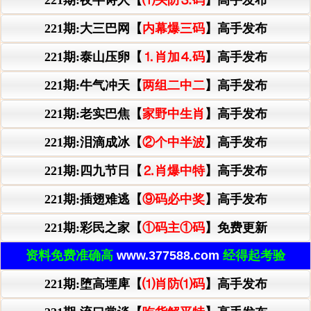
221期:夜半诗人【
⑴头防⒊码
】高手发布
221期:大三巴网【
内幕爆三码
】高手发布
221期:泰山压卵【
⒈肖加⒋码
】高手发布
221期:牛气冲天【
两组二中二
】高手发布
221期:老实巴焦【
家野中生肖
】高手发布
221期:泪滴成冰【
②个中半波
】高手发布
221期:四九节日【
⒉肖爆中特
】高手发布
221期:插翅难逃【
⑨码必中奖
】高手发布
221期:彩民之家【
①码主①码
】免费更新
资料免费准确高
www.377588.com
经得起考验
221期:堕高堙庳【
⑴肖防⑴码
】高手发布