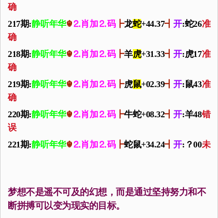
确
217期:
静听年华
☬
⒉肖加⒉码
┣
龙
蛇
+44.37
┫
开
:蛇26
准
确
218期:
静听年华
☬
⒉肖加⒉码
┣
羊
虎
+31.33
┫
开
:虎17
准
确
219期:
静听年华
☬
⒉肖加⒉码
┣
虎
鼠
+02.39
┫
开
:鼠43
准
确
220期:
静听年华
☬
⒉肖加⒉码
┣
牛蛇+08.32
┫
开
:羊48
错
误
221期:
静听年华
☬
⒉肖加⒉码
┣
蛇鼠+34.24
┫
开
:？00
未
梦想不是遥不可及的幻想，而是通过坚持努力和不
断拼搏可以变为现实的目标。