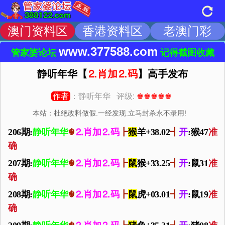
澳门资料区
香港资料区
老澳门彩
www.377588.com
管家婆论坛
记得截图收藏
静听年华【
⒉肖加⒉码
】高手发布
作者
：静听年华 评级:
♚♚♚♚♚
本站：杜绝改料做假.一经发现.立马封杀永不录用!
206期:
静听年华
☬
⒉肖加⒉码
┣
猴
羊+38.02
┫
开
:猴47
准
确
207期:
静听年华
☬
⒉肖加⒉码
┣
鼠
猴+33.25
┫
开
:鼠31
准
确
208期:
静听年华
☬
⒉肖加⒉码
┣
鼠
虎+03.01
┫
开
:鼠19
准
确