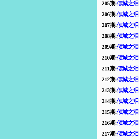
205期:
倾城之泪
206期:
倾城之泪
207期:
倾城之泪
208期:
倾城之泪
209期:
倾城之泪
210期:
倾城之泪
211期:
倾城之泪
212期:
倾城之泪
213期:
倾城之泪
214期:
倾城之泪
215期:
倾城之泪
216期:
倾城之泪
217期:
倾城之泪