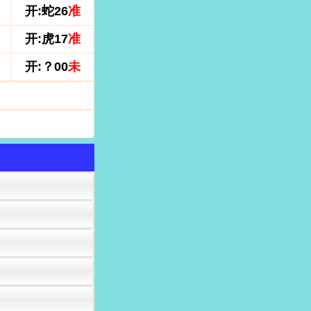
开:蛇26
准
开:虎17
准
开:？00
未