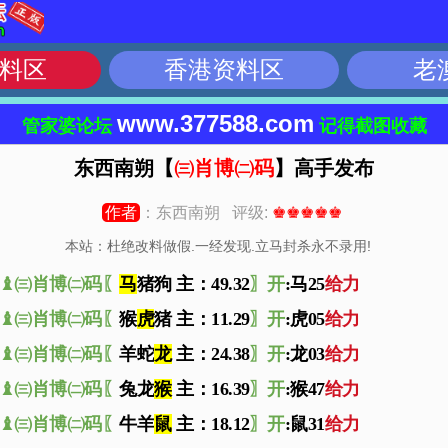
料区
香港资料区
老
www.377588.com
管家婆论坛
记得截图收藏
东西南朔【
㈢肖博㈡码
】高手发布
作者
：东西南朔 评级:
♚♚♚♚♚
本站：杜绝改料做假.一经发现.立马封杀永不录用!
♝
㈢肖博㈡码
〖
马
猪狗 主：49.32
〗
开
:马25
给力
♝
㈢肖博㈡码
〖
猴
虎
猪 主：11.29
〗
开
:虎05
给力
♝
㈢肖博㈡码
〖
羊蛇
龙
主：24.38
〗
开
:龙03
给力
♝
㈢肖博㈡码
〖
兔龙
猴
主：16.39
〗
开
:猴47
给力
♝
㈢肖博㈡码
〖
牛羊
鼠
主：18.12
〗
开
:鼠31
给力