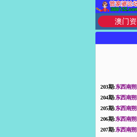
澳门资
203期:
东西南朔
204期:
东西南朔
205期:
东西南朔
206期:
东西南朔
207期:
东西南朔