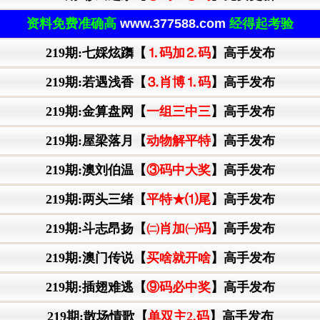
资料免费准确高
www.377588.com
经得起考验
219期:七婇炫躌【
⒈码加⒉码
】高手发布
219期:若遇浅香【
⒊肖博⒈码
】高手发布
219期:金算盘网【
一组三中三
】高手发布
219期:屋梁落月【
动物解平特
】高手发布
219期:澳刘伯温【
③码中大奖
】高手发布
219期:两头三绪【
平特★⑴尾
】高手发布
219期:斗志昂扬【
㈡肖加㈠码
】高手发布
219期:澳门传说【
买啥就开啥
】高手发布
219期:插翅难逃【
⑨码必中奖
】高手发布
219期:散场情歌【
单双主2.码
】高手发布