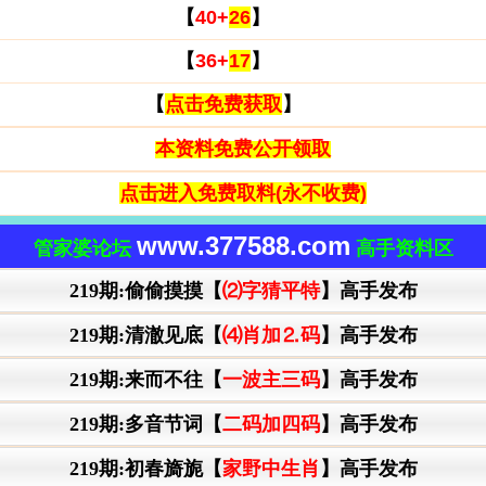
【
40+
26
】
【
36+
17
】
【
点击免费获取
】
本资料免费公开领取
点击进入免费取料(永不收费)
www.377588.com
管家婆论坛
高手资料区
219期:偷偷摸摸【
⑵字猜平特
】高手发布
219期:清澈见底【
⑷肖加⒉码
】高手发布
219期:来而不往【
一波主三码
】高手发布
219期:多音节词【
二码加四码
】高手发布
219期:初春旖旎【
家野中生肖
】高手发布