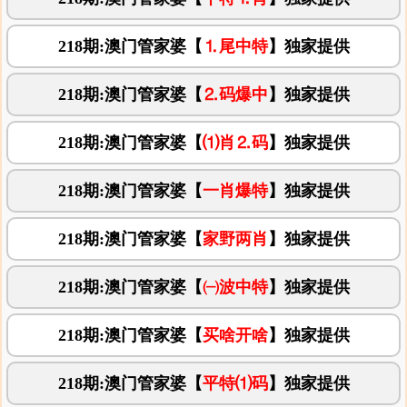
218期:澳门管家婆【
⒈尾中特
】独家提供
218期:澳门管家婆【
⒉码爆中
】独家提供
218期:澳门管家婆【
⑴肖⒉码
】独家提供
218期:澳门管家婆【
一肖爆特
】独家提供
218期:澳门管家婆【
家野两肖
】独家提供
218期:澳门管家婆【
㈠波中特
】独家提供
218期:澳门管家婆【
买啥开啥
】独家提供
218期:澳门管家婆【
平特⑴码
】独家提供