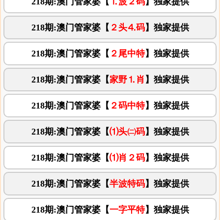
218期:澳门管家婆【
⒈波２码
】独家提供
218期:澳门管家婆【
２头⒋码
】独家提供
218期:澳门管家婆【
２尾中特
】独家提供
218期:澳门管家婆【
家野⒈肖
】独家提供
218期:澳门管家婆【
２码中特
】独家提供
218期:澳门管家婆【
⑴头㈡码
】独家提供
218期:澳门管家婆【
⑴肖
２码
】独家提供
218期:澳门管家婆【
半波特码
】独家提供
218期:澳门管家婆【
一字平特
】独家提供