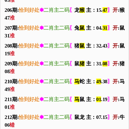
03
准
206期:
恰到好处
❃
二肖主二码
〖
龙
猴
主：15.
47
〗
开
:猴
47
准
207期:
恰到好处
❃
二肖主二码
〖
兔
鼠
主：04.
31
〗
开
:鼠
31
准
208期:
恰到好处
❃
二肖主二码
〖
猪
鼠
主：32.43
〗
开
:鼠
19
准
209期:
恰到好处
❃
二肖主二码
〖
鼠
猪
主：31.
08
〗
开
:猪
08
准
210期:
恰到好处
❃
二肖主二码
〖
马
蛇 主：
49
.38
〗
开
:马
49
准
211期:
恰到好处
❃
二肖主二码
〖
马
鼠 主：
01
.19
〗
开
:马
01
准
212期:
恰到好处
❃
二肖主二码
〖
鼠龙 主：07.15
〗
开
:牛
06
错