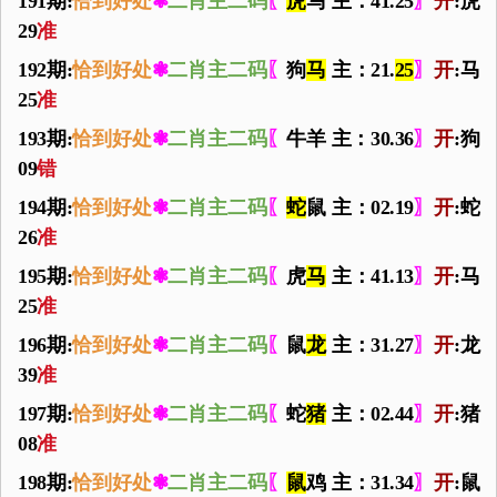
191期:
恰到好处
❃
二肖主二码
〖
虎
马 主：41.25
〗
开
:虎
29
准
192期:
恰到好处
❃
二肖主二码
〖
狗
马
主：21.
25
〗
开
:马
25
准
193期:
恰到好处
❃
二肖主二码
〖
牛羊 主：30.36
〗
开
:狗
09
错
194期:
恰到好处
❃
二肖主二码
〖
蛇
鼠 主：02.19
〗
开
:蛇
26
准
195期:
恰到好处
❃
二肖主二码
〖
虎
马
主：41.13
〗
开
:马
25
准
196期:
恰到好处
❃
二肖主二码
〖
鼠
龙
主：31.27
〗
开
:龙
39
准
197期:
恰到好处
❃
二肖主二码
〖
蛇
猪
主：02.44
〗
开
:猪
08
准
198期:
恰到好处
❃
二肖主二码
〖
鼠
鸡 主：31.34
〗
开
:鼠