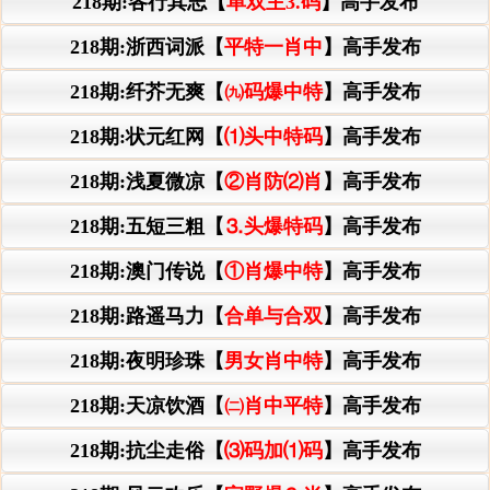
218期:各行其志【
单双主3.码
】高手发布
218期:浙西词派【
平特一肖中
】高手发布
218期:纤芥无爽【
㈨码爆中特
】高手发布
218期:状元红网【
⑴头中特码
】高手发布
218期:浅夏微凉【
②肖防⑵肖
】高手发布
218期:五短三粗【
⒊头爆特码
】高手发布
218期:澳门传说【
①肖爆中特
】高手发布
218期:路遥马力【
合单与合双
】高手发布
218期:夜明珍珠【
男女肖中特
】高手发布
218期:天凉饮酒【
㈡肖中平特
】高手发布
218期:抗尘走俗【
⑶码加⑴码
】高手发布