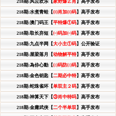
218期:风云欢乐【
家野爆⒉肖
】高手发布
218期:水煮青蛙【
㈢肖加㈢码
】高手发布
218期:澳门码王【
平特爆①码
】高手发布
218期:取长弃短【
㈠码加㈠码
】高手发布
218期:九点半网【
大小主①码
】公开验证
218期:屋梁落月【
动物解平特
】高手发布
218期:為伱心動【
㈡码防㈡码
】高手发布
218期:金色钥匙【
二期必中特
】高手发布
218期:蛇珠雀环【
单双主２码
】高手发布
218期:神算天下【
③肖中特吗
】高手发布
218期:金庸武侠【
二个半单双
】高手发布